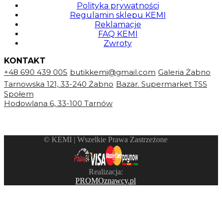
Polityka prywatności
Regulamin sklepu KEMI
Reklamacje
FAQ KEMI
Zwroty
KONTAKT
+48 690 439 005
butikkemi@gmail.com
Galeria Żabno
Tarnowska 121, 33-240 Żabno
Bazar. Supermarket TSS
Społem
Hodowlana 6, 33-100 Tarnów
©️ KEMI | Wszelkie Prawa Zastrzeżone
Realizacja:
PROMOznawcy.pl