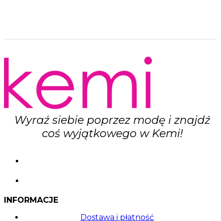
produkt
ma
wiele
wariantów.
Opcje
można
wybrać
na
stronie
produktu
Wyraź siebie poprzez modę i znajdź
coś wyjątkowego w Kemi!
INFORMACJE
Dostawa i płatność