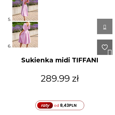
Sukienka midi TIFFANI
289.99
zł
raty
8,43
PLN
od