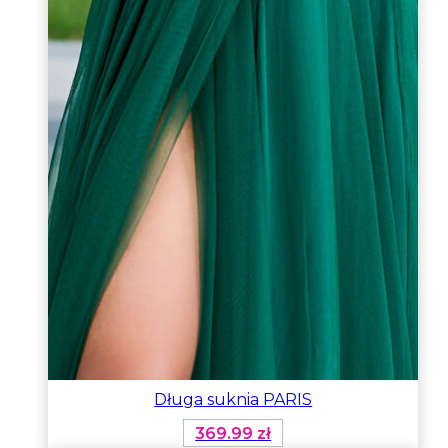
Długa suknia PARIS
369.99
zł