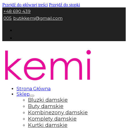
Przejdź do głównej treści
Przejdź do stopki
+48 690 439
005
butikkemi@gmail.com
Strona Główna
Sklep
Bluzki damskie
Buty damskie
Kombinezony damskie
Komplety damskie
Kurtki damskie