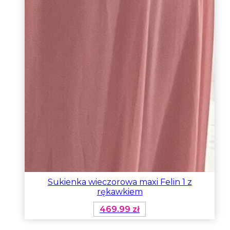
stronie
produktu
Sukienka wieczorowa maxi Felin 1 z
rękawkiem
469.99
zł
Ten