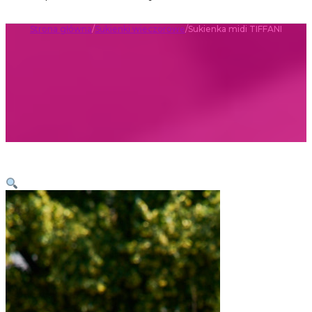
Strona główna
/
Sukienki wieczorowe
/
Sukienka midi TIFFANI