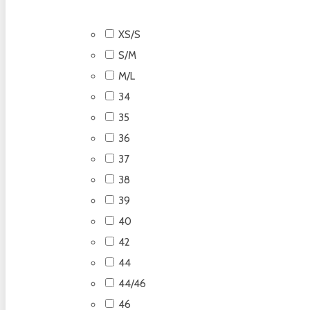
XS/S
S/M
M/L
34
35
36
37
38
39
40
42
44
44/46
46