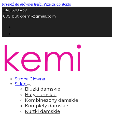
Przejdź do głównej treści
Przejdź do stopki
+48 690 439
005
butikkemi@gmail.com
Strona Główna
Sklep
Bluzki damskie
Buty damskie
Kombinezony damskie
Komplety damskie
Kurtki damskie