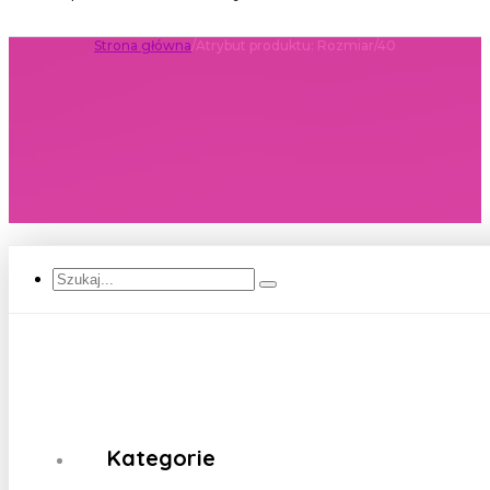
Strona główna
/
Atrybut produktu: Rozmiar
/
40
Szukaj...
Kategorie