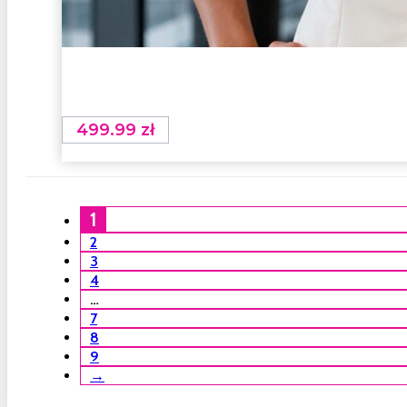
499.99
zł
1
2
3
4
…
7
8
9
→