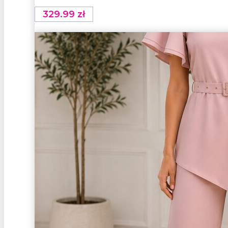
329.99
zł