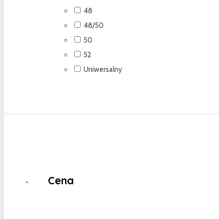
48
48/50
50
52
Uniwersalny
Cena