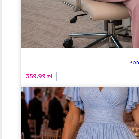
Kom
359.99
zł