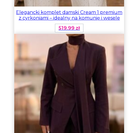
Elegancki komplet damski Cream 1 premium
z cyrkoniami – idealny na komunię i wesele
519.99
zł
Ten
produkt
ma
wiele
wariantów.
Opcje
można
wybrać
na
stronie
produktu