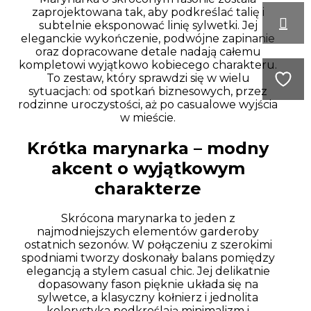
zaprojektowana tak, aby podkreślać talię i
subtelnie eksponować linię sylwetki. Jej
eleganckie wykończenie, podwójne zapinanie
oraz dopracowane detale nadają całemu
kompletowi wyjątkowo kobiecego charakteru.
To zestaw, który sprawdzi się w wielu
sytuacjach: od spotkań biznesowych, przez
rodzinne uroczystości, aż po casualowe wyjścia
w mieście.
Krótka marynarka – modny
akcent o wyjątkowym
charakterze
Skrócona marynarka to jeden z
najmodniejszych elementów garderoby
ostatnich sezonów. W połączeniu z szerokimi
spodniami tworzy doskonały balans pomiędzy
elegancją a stylem casual chic. Jej delikatnie
dopasowany fason pięknie układa się na
sylwetce, a klasyczny kołnierz i jednolita
kolorystyka podkreślają minimalizm i