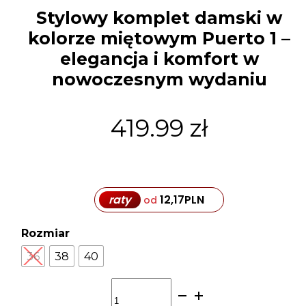
Stylowy komplet damski w
kolorze miętowym Puerto 1 –
elegancja i komfort w
nowoczesnym wydaniu
419.99
zł
raty
12,17
PLN
od
Rozmiar
36
38
40
ilość
Stylowy