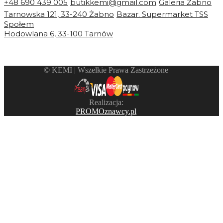
+48 690 439 005
butikkemi@gmail.com
Galeria Żabno
Tarnowska 121, 33-240 Żabno
Bazar. Supermarket TSS
Społem
Hodowlana 6, 33-100 Tarnów
©️ KEMI | Wszelkie Prawa Zastrzeżone
Realizacja:
PROMOznawcy.pl