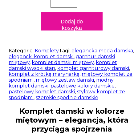
komplet
damski
w
kolorze
Dodaj do
miętowym
koszyka
Puerto
1
–
elegancja
Kategorie:
Komplety
Tagi:
elegancka moda damska
,
i
elegancki komplet damski
,
garnitur damski
komfort
miętowy
,
komplet damski miętowy
,
komplet
w
damski wysoki stan
,
komplet garniturowy damski
,
nowoczesnym
komplet z krótką marynarką
,
miętowy komplet ze
wydaniu
spodniami
,
miętowy zestaw damski
,
modny
komplet damski
,
pastelowe kolory damskie
,
pastelowy komplet damski
,
stylowy komplet ze
spodniami
,
szerokie spodnie damskie
Komplet damski w kolorze
miętowym – elegancja, która
przyciąga spojrzenia