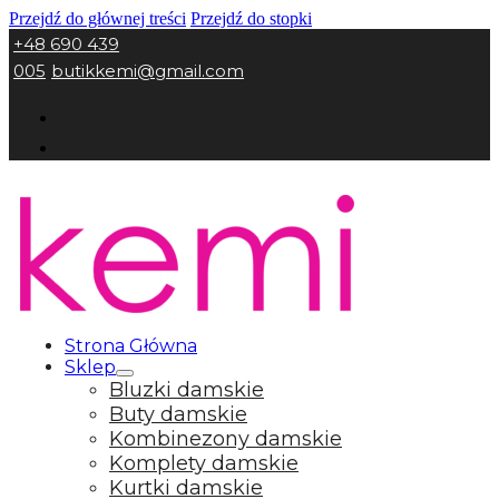
Przejdź do głównej treści
Przejdź do stopki
+48 690 439
005
butikkemi@gmail.com
Strona Główna
Sklep
Bluzki damskie
Buty damskie
Kombinezony damskie
Komplety damskie
Kurtki damskie