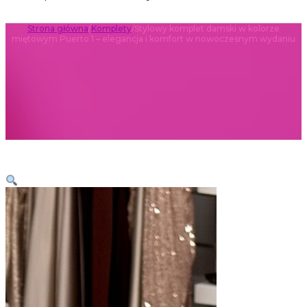
Strona główna
/
Komplety
/
Stylowy komplet damski w kolorze
miętowym Puerto 1 – elegancja i komfort w nowoczesnym wydaniu