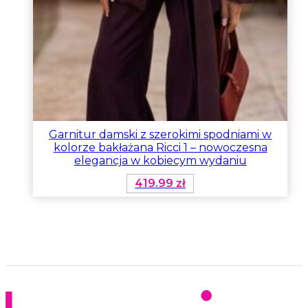
Garnitur damski z szerokimi spodniami w
kolorze bakłażana Ricci 1 – nowoczesna
elegancja w kobiecym wydaniu
419.99
zł
Ten
produkt
ma
wiele
wariantów.
Opcje
można
wybrać
na