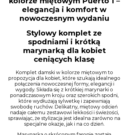
kolorze miętowym Puerto 1 –
elegancja i komfort w
nowoczesnym wydaniu
Stylowy komplet ze
spodniami i krótką
marynarką dla kobiet
ceniących klasę
Komplet damski w kolorze miętowym to
propozycja dla kobiet, które szukają idealnego
połączenia nowoczesnej formy, elegancji i
wygody. Składa się z krótkiej marynarki o
ponadczasowym kroju oraz szerokich spodni,
które wydłużają sylwetkę i zapewniają
swobodę ruchów. Delikatny, miętowy odcień
nadaje całemu zestawowi lekkości i świeżości,
sprawiając, że stylizacja jest idealna zarówno na
specjalne okazje, jak i na co dzień.
Marynarka o skróconym fasonie została