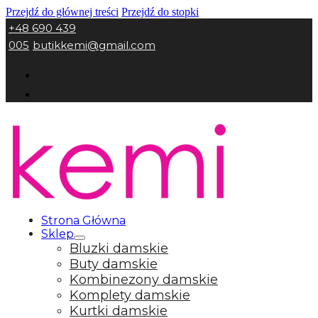
Przejdź do głównej treści
Przejdź do stopki
+48 690 439
005
butikkemi@gmail.com
Strona Główna
Sklep
Bluzki damskie
Buty damskie
Kombinezony damskie
Komplety damskie
Kurtki damskie