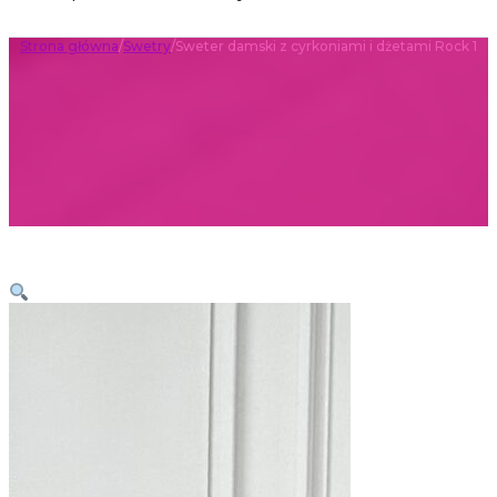
Strona główna
/
Swetry
/
Sweter damski z cyrkoniami i dżetami Rock 1