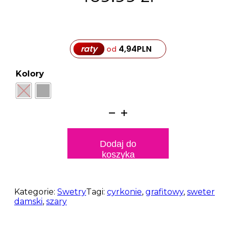
raty
4,94
PLN
od
Kolory
ilość
Sweter
damski
z
Dodaj do
cyrkoniami
koszyka
i
dżetami
Rock
1
Kategorie:
Swetry
Tagi:
cyrkonie
,
grafitowy
,
sweter
damski
,
szary