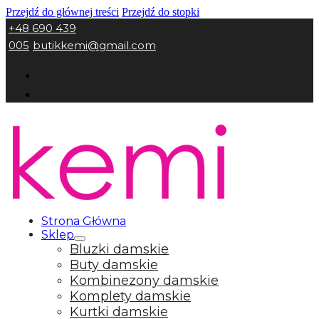
Przejdź do głównej treści
Przejdź do stopki
+48 690 439
005
butikkemi@gmail.com
Strona Główna
Sklep
Bluzki damskie
Buty damskie
Kombinezony damskie
Komplety damskie
Kurtki damskie