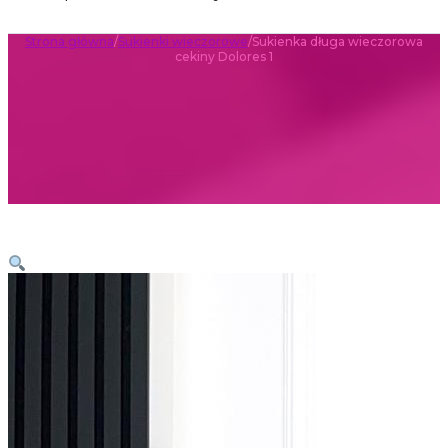
Strona główna
/
Sukienki wieczorowe
/
Sukienka długa wieczorowa
cekiny Dolores 1