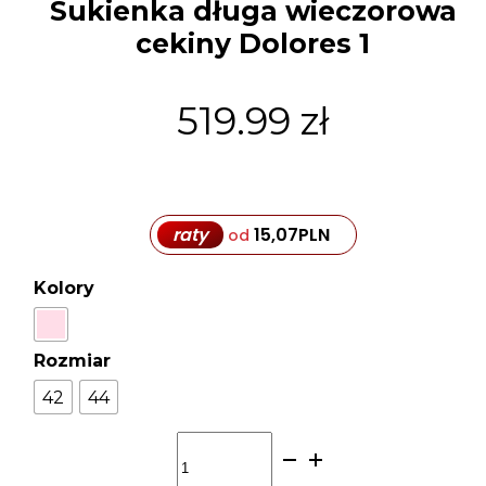
Sukienka długa wieczorowa
cekiny Dolores 1
519.99
zł
raty
15,07
PLN
od
Kolory
Rozmiar
42
44
ilość
Sukienka
długa