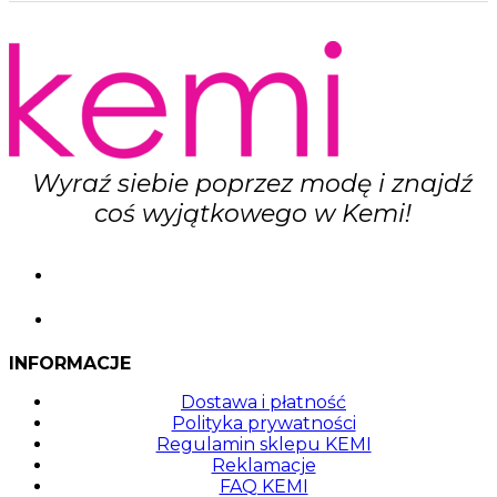
Opcje
można
wybrać
na
stronie
produktu
Wyraź siebie poprzez modę i znajdź
coś wyjątkowego w Kemi!
INFORMACJE
Dostawa i płatność
Polityka prywatności
Regulamin sklepu KEMI
Reklamacje
FAQ KEMI