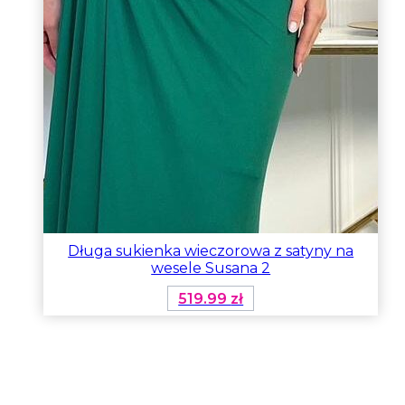
Długa sukienka wieczorowa z satyny na
wesele Susana 2
519.99
zł
Ten
produkt
ma
wiele
wariantów.