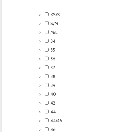
XS/S
S/M
M/L
34
35
36
37
38
39
40
42
44
44/46
46