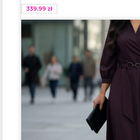
339.99
zł