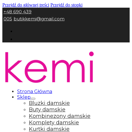
Przejdź do głównej treści
Przejdź do stopki
+48 690 439
005
butikkemi@gmail.com
Strona Główna
Sklep
Bluzki damskie
Buty damskie
Kombinezony damskie
Komplety damskie
Kurtki damskie