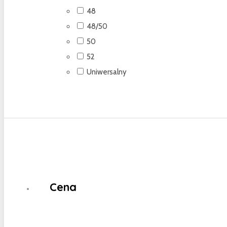
48
48/50
50
52
Uniwersalny
Cena