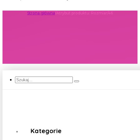
Strona główna
/
Atrybut produktu: Rozmiar
/
46
Szukaj...
Kategorie