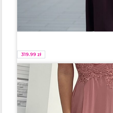
319.99
zł