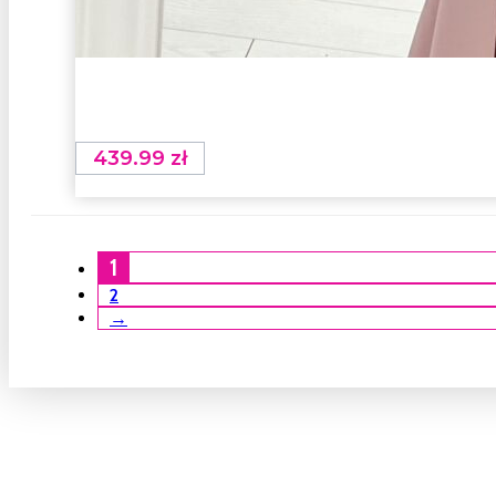
439.99
zł
1
2
→