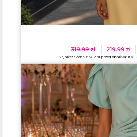
Pierwotna
319.99
zł
219.99
zł
cena
Najniższa cena z 30 dni przed obniżką:
100
wynosiła:
319.99 zł.