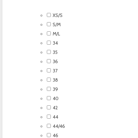
XS/S
S/M
M/L
34
35
36
37
38
39
40
42
44
44/46
46