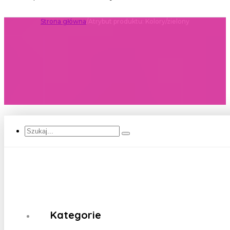
Strona główna
/
Atrybut produktu: Kolory
/
zielony
Szukaj...
Kategorie