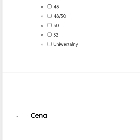
48
48/50
50
52
Uniwersalny
Cena