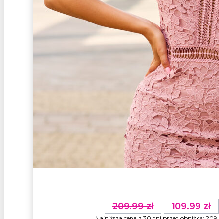
Pierwotna
209.99
zł
109.99
zł
cena
Najniższa cena z 30 dni przed obniżką:
209