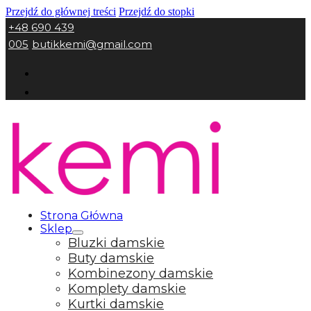
Przejdź do głównej treści
Przejdź do stopki
+48 690 439
005
butikkemi@gmail.com
Strona Główna
Sklep
Bluzki damskie
Buty damskie
Kombinezony damskie
Komplety damskie
Kurtki damskie