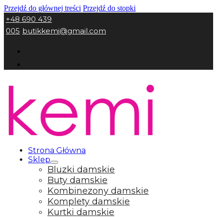
Przejdź do głównej treści
Przejdź do stopki
+48 690 439
005
butikkemi@gmail.com
Strona Główna
Sklep
Bluzki damskie
Buty damskie
Kombinezony damskie
Komplety damskie
Kurtki damskie