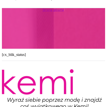
Strona główna
/
[cx_blik_status]
Wyraź siebie poprzez modę i znajdź
coś wyjątkowego w Kemi!