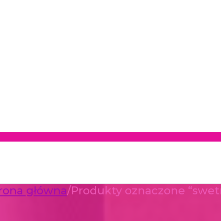
rona główna
/
Produkty oznaczone “swet