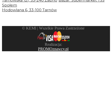
Tarnowska 121, 33-240 Żabno
Bazar. Supermarket TSS
Społem
Hodowlana 6, 33-100 Tarnów
©️ KEMI | Wszelkie Prawa Zastrzeżone
Realizacja:
PROMOznawcy.pl