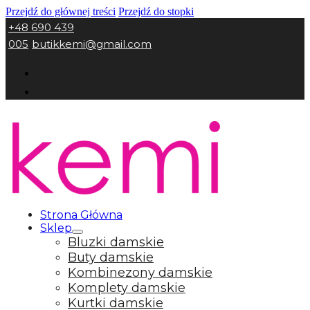
Przejdź do głównej treści
Przejdź do stopki
+48 690 439
005
butikkemi@gmail.com
Strona Główna
Sklep
Bluzki damskie
Buty damskie
Kombinezony damskie
Komplety damskie
Kurtki damskie