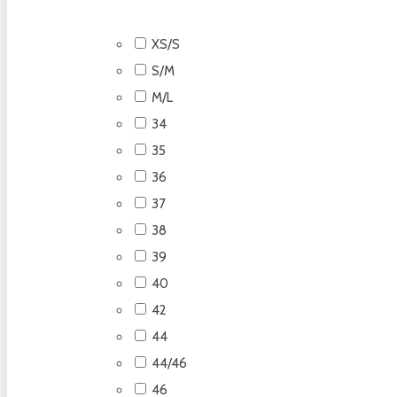
XS/S
S/M
M/L
34
35
36
37
38
39
40
42
44
44/46
46