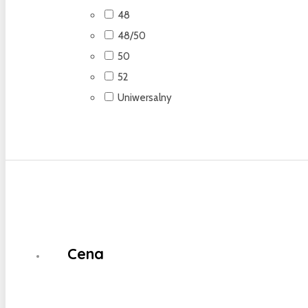
48
48/50
50
52
Uniwersalny
Cena