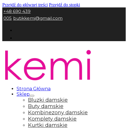
Przejdź do głównej treści
Przejdź do stopki
+48 690 439
005
butikkemi@gmail.com
Strona Główna
Sklep
Bluzki damskie
Buty damskie
Kombinezony damskie
Komplety damskie
Kurtki damskie