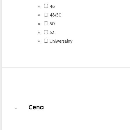
48
48/50
50
52
Uniwersalny
Cena