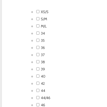
XS/S
S/M
M/L
34
35
36
37
38
39
40
42
44
44/46
46