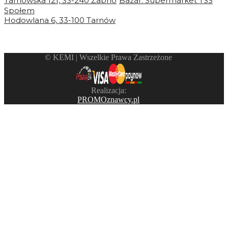
Tarnowska 121, 33-240 Żabno
Bazar. Supermarket TSS
Społem
Hodowlana 6, 33-100 Tarnów
©️ KEMI | Wszelkie Prawa Zastrzeżone
Realizacja:
PROMOznawcy.pl