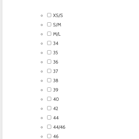
XS/S
S/M
M/L
34
35
36
37
38
39
40
42
44
44/46
46