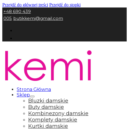
Przejdź do głównej treści
Przejdź do stopki
+48 690 439
005
butikkemi@gmail.com
Strona Główna
Sklep
Bluzki damskie
Buty damskie
Kombinezony damskie
Komplety damskie
Kurtki damskie