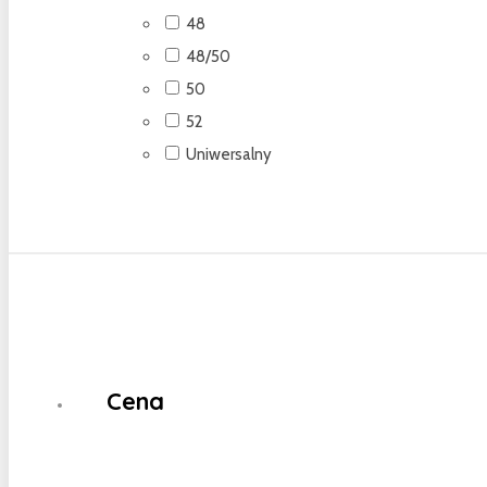
48
48/50
50
52
Uniwersalny
Cena