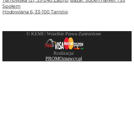
Tarnowska 121, 33-240 Żabno
Bazar. Supermarket TSS
Społem
Hodowlana 6, 33-100 Tarnów
©️ KEMI | Wszelkie Prawa Zastrzeżone
Realizacja:
PROMOznawcy.pl