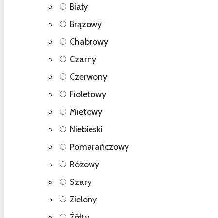
Biały
Brązowy
Chabrowy
Czarny
Czerwony
Fioletowy
Miętowy
Niebieski
Pomarańczowy
Różowy
Szary
Zielony
Żółty