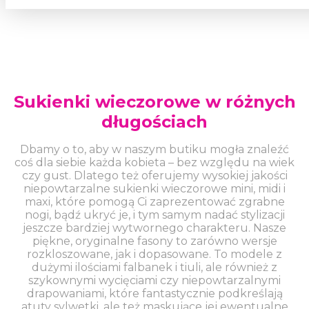
Sukienki wieczorowe w różnych
długościach
Dbamy o to, aby w naszym butiku mogła znaleźć
coś dla siebie każda kobieta – bez względu na wiek
czy gust. Dlatego też oferujemy wysokiej jakości
niepowtarzalne sukienki wieczorowe mini, midi i
maxi, które pomogą Ci zaprezentować zgrabne
nogi, bądź ukryć je, i tym samym nadać stylizacji
jeszcze bardziej wytwornego charakteru. Nasze
piękne, oryginalne fasony to zarówno wersje
rozkloszowane, jak i dopasowane. To modele z
dużymi ilościami falbanek i tiuli, ale również z
szykownymi wycięciami czy niepowtarzalnymi
drapowaniami, które fantastycznie podkreślają
atuty sylwetki, ale też maskujące jej ewentualne