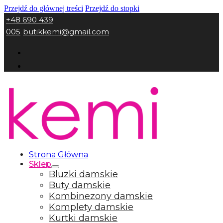
Przejdź do głównej treści
Przejdź do stopki
+48 690 439
005
butikkemi@gmail.com
Strona Główna
Sklep
Bluzki damskie
Buty damskie
Kombinezony damskie
Komplety damskie
Kurtki damskie